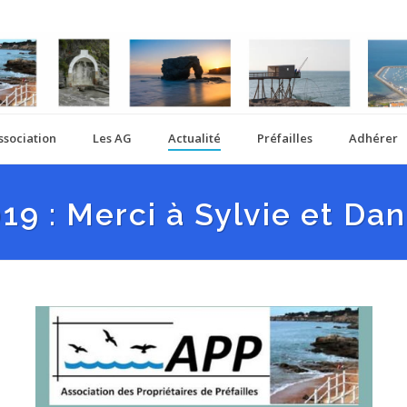
ssociation
Les AG
Actualité
Préfailles
Adhérer
9 : Merci à Sylvie et Dani