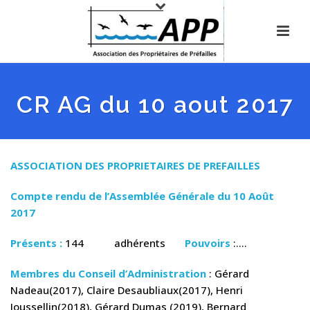
CR AG du 10 aout 2017
ASSOCIATION DES PROPRIETAIRES DE PREFAILLES
Compte rendu de l’Assemblée Générale du 10 Août
2017
Présents :
144 adhérents
Pouvoirs
:….
Membres du Conseil d’Administration
: Gérard
Nadeau(2017), Claire Desaubliaux(2017), Henri
Joussellin(2018), Gérard Dumas (2019), Bernard