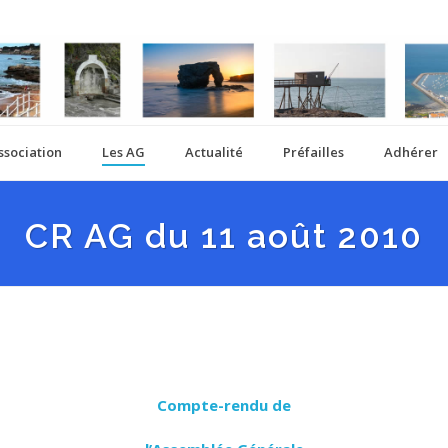
ssociation
Les AG
Actualité
Préfailles
Adhérer
CR AG du 11 août 2010
Compte-rendu de