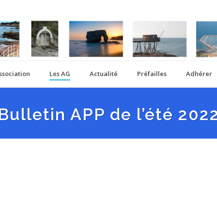
ssociation
Les AG
Actualité
Préfailles
Adhérer
Bulletin APP de l’été 202