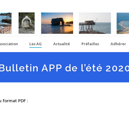
ssociation
Les AG
Actualité
Préfailles
Adhérer
Bulletin APP de l’été 202
au format PDF :