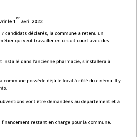
er
rir le 1
avril 2022
s 7 candidats déclarés, la commune a retenu un
étier qui veut travailler en circuit court avec des
 installé dans l’ancienne pharmacie, s’installera à
La commune possède déjà le local à côté du cinéma. Il y
nts.
es subventions vont être demandées au département et à
 le financement restant en charge pour la commune.