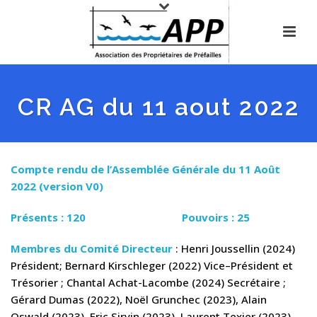
CR AG du 11 aout 2022
Compte rendu de l’Assemblée Générale du 11 Août
2022 (version V0)
Présents : 120
Pouvoirs : 25
Membres du Comité Directeur
: Henri Joussellin (2024)
Président; Bernard Kirschleger (2022) Vice–Président et
Trésorier ; Chantal Achat-Lacombe (2024) Secrétaire ;
Gérard Dumas (2022), Noël Grunchec (2023), Alain
Oswald (2023), Eric Sirvin (2023), Laurent Texier (2023),